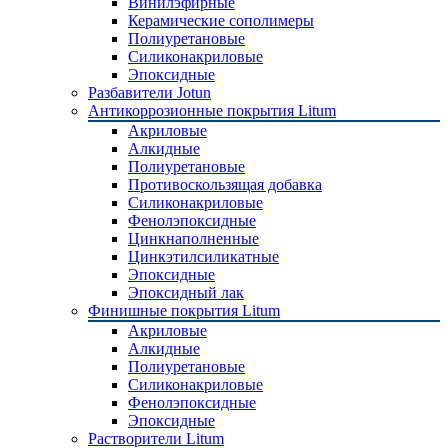
Винилэфирные
Керамические сополимеры
Полиуретановые
Силиконакриловые
Эпоксидные
Разбавители Jotun
Антикоррозионные покрытия Litum
Акриловые
Алкидные
Полиуретановые
Противоскользящая добавка
Силиконакриловые
Фенолэпоксидные
Цинкнаполненные
Цинкэтилсиликатные
Эпоксидные
Эпоксидный лак
Финишные покрытия Litum
Акриловые
Алкидные
Полиуретановые
Силиконакриловые
Фенолэпоксидные
Эпоксидные
Растворители Litum