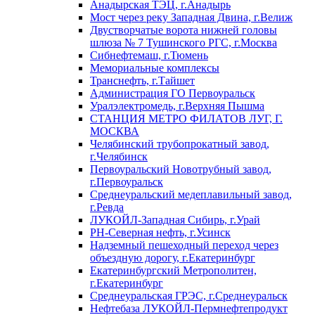
Анадырская ТЭЦ, г.Анадырь
Мост через реку Западная Двина, г.Велиж
Двустворчатые ворота нижней головы
шлюза № 7 Тушинского РГС, г.Москва
Сибнефтемаш, г.Тюмень
Мемориальные комплексы
Транснефть, г.Тайшет
Администрация ГО Первоуральск
Уралэлектромедь, г.Верхняя Пышма
СТАНЦИЯ МЕТРО ФИЛАТОВ ЛУГ, Г.
МОСКВА
Челябинский трубопрокатный завод,
г.Челябинск
Первоуральский Новотрубный завод,
г.Первоуральск
Среднеуральский медеплавильный завод,
г.Ревда
ЛУКОЙЛ-Западная Сибирь, г.Урай
РН-Северная нефть, г.Усинск
Надземный пешеходный переход через
объездную дорогу, г.Екатеринбург
Екатеринбургский Метрополитен,
г.Екатеринбург
Среднеуральская ГРЭС, г.Среднеуральск
Нефтебаза ЛУКОЙЛ-Пермнефтепродукт