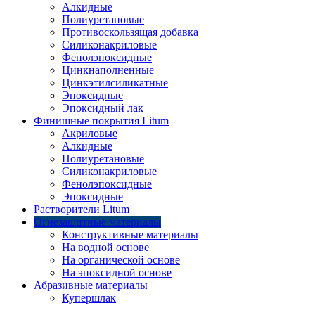
Алкидные
Полиуретановые
Противоскользящая добавка
Силиконакриловые
Фенолэпоксидные
Цинкнаполненные
Цинкэтилсиликатные
Эпоксидные
Эпоксидный лак
Финишные покрытия Litum
Акриловые
Алкидные
Полиуретановые
Силиконакриловые
Фенолэпоксидные
Эпоксидные
Растворители Litum
Огнезащитные материалы
Конструктивные материалы
На водной основе
На органической основе
На эпоксидной основе
Абразивные материалы
Купершлак