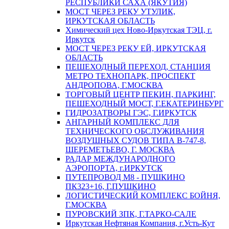
РЕСПУБЛИКИ САХА (ЯКУТИЯ)
МОСТ ЧЕРЕЗ РЕКУ УТУЛИК,
ИРКУТСКАЯ ОБЛАСТЬ
Химический цех Ново-Иркутская ТЭЦ, г.
Иркутск
МОСТ ЧЕРЕЗ РЕКУ ЕЙ, ИРКУТСКАЯ
ОБЛАСТЬ
ПЕШЕХОДНЫЙ ПЕРЕХОД, СТАНЦИЯ
МЕТРО ТЕХНОПАРК, ПРОСПЕКТ
АНДРОПОВА, Г.МОСКВА
ТОРГОВЫЙ ЦЕНТР ПЕКИН, ПАРКИНГ,
ПЕШЕХОДНЫЙ МОСТ, Г.ЕКАТЕРИНБУРГ
ГИДРОЗАТВОРЫ ГЭС, Г.ИРКУТСК
АНГАРНЫЙ КОМПЛЕКС ДЛЯ
ТЕХНИЧЕСКОГО ОБСЛУЖИВАНИЯ
ВОЗДУШНЫХ СУДОВ ТИПА В-747-8,
ШЕРЕМЕТЬЕВО, Г. МОСКВА
РАДАР МЕЖДУНАРОДНОГО
АЭРОПОРТА, г.ИРКУТСК
ПУТЕПРОВОД М8 - ПУШКИНО
ПК323+16, Г.ПУШКИНО
ЛОГИСТИЧЕСКИЙ КОМПЛЕКС БОЙНЯ,
Г.МОСКВА
ПУРОВСКИЙ ЗПК, Г.ТАРКО-САЛЕ
Иркутская Нефтяная Компания, г.Усть-Кут