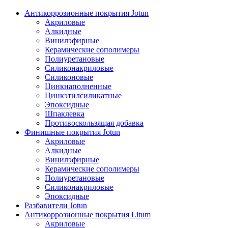
Антикоррозионные покрытия Jotun
Акриловые
Алкидные
Винилэфирные
Керамические сополимеры
Полиуретановые
Силиконакриловые
Силиконовые
Цинкнаполненные
Цинкэтилсиликатные
Эпоксидные
Шпаклевка
Противоскользящая добавка
Финишные покрытия Jotun
Акриловые
Алкидные
Винилэфирные
Керамические сополимеры
Полиуретановые
Силиконакриловые
Эпоксидные
Разбавители Jotun
Антикоррозионные покрытия Litum
Акриловые