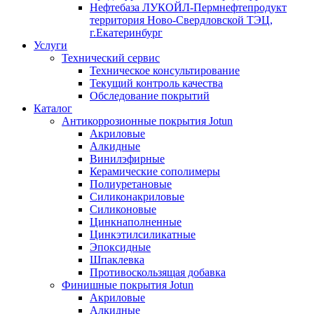
Нефтебаза ЛУКОЙЛ-Пермнефтепродукт
территория Ново-Свердловской ТЭЦ,
г.Екатеринбург
Услуги
Технический сервис
Техническое консультирование
Текущий контроль качества
Обследование покрытий
Каталог
Антикоррозионные покрытия Jotun
Акриловые
Алкидные
Винилэфирные
Керамические сополимеры
Полиуретановые
Силиконакриловые
Силиконовые
Цинкнаполненные
Цинкэтилсиликатные
Эпоксидные
Шпаклевка
Противоскользящая добавка
Финишные покрытия Jotun
Акриловые
Алкидные