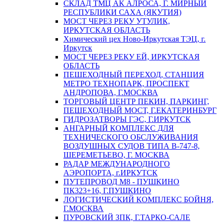
СКЛАД ТМЦ АК АЛРОСА, Г. МИРНЫЙ
РЕСПУБЛИКИ САХА (ЯКУТИЯ)
МОСТ ЧЕРЕЗ РЕКУ УТУЛИК,
ИРКУТСКАЯ ОБЛАСТЬ
Химический цех Ново-Иркутская ТЭЦ, г.
Иркутск
МОСТ ЧЕРЕЗ РЕКУ ЕЙ, ИРКУТСКАЯ
ОБЛАСТЬ
ПЕШЕХОДНЫЙ ПЕРЕХОД, СТАНЦИЯ
МЕТРО ТЕХНОПАРК, ПРОСПЕКТ
АНДРОПОВА, Г.МОСКВА
ТОРГОВЫЙ ЦЕНТР ПЕКИН, ПАРКИНГ,
ПЕШЕХОДНЫЙ МОСТ, Г.ЕКАТЕРИНБУРГ
ГИДРОЗАТВОРЫ ГЭС, Г.ИРКУТСК
АНГАРНЫЙ КОМПЛЕКС ДЛЯ
ТЕХНИЧЕСКОГО ОБСЛУЖИВАНИЯ
ВОЗДУШНЫХ СУДОВ ТИПА В-747-8,
ШЕРЕМЕТЬЕВО, Г. МОСКВА
РАДАР МЕЖДУНАРОДНОГО
АЭРОПОРТА, г.ИРКУТСК
ПУТЕПРОВОД М8 - ПУШКИНО
ПК323+16, Г.ПУШКИНО
ЛОГИСТИЧЕСКИЙ КОМПЛЕКС БОЙНЯ,
Г.МОСКВА
ПУРОВСКИЙ ЗПК, Г.ТАРКО-САЛЕ