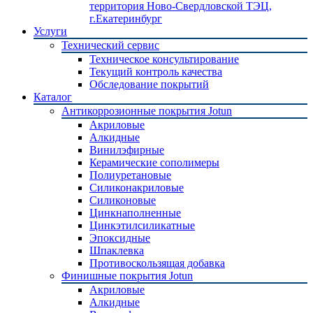
территория Ново-Свердловской ТЭЦ,
г.Екатеринбург
Услуги
Технический сервис
Техническое консультирование
Текущий контроль качества
Обследование покрытий
Каталог
Антикоррозионные покрытия Jotun
Акриловые
Алкидные
Винилэфирные
Керамические сополимеры
Полиуретановые
Силиконакриловые
Силиконовые
Цинкнаполненные
Цинкэтилсиликатные
Эпоксидные
Шпаклевка
Противоскользящая добавка
Финишные покрытия Jotun
Акриловые
Алкидные