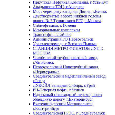
Иркутская Нефтяная Компания, г.Усть-Кут
Анадырская ТЭЦ, г.Анадырь
Мост через реку Западная Двина, г.Велиж
Двустворчатые ворота нижней головы
шлюза № 7 Тушинского РГС, г.Москва
Сибнефтемаш, г.Тюмень
Мемориальные комплексы
Транснефть, г.Тайшет
Администрация ГО Первоуральск
Уралэлектромедь, г.Верхняя Пышма
СТАНЦИЯ МЕТРО ФИЛАТОВ ЛУГ, Г.
МОСКВА
Челябинский трубопрокатный завод,
г.Челябинск
Первоуральский Новотрубный завод,
г.Первоуральск
Среднеуральский медеплавильный завод,
г.Ревда
ЛУКОЙЛ-Западная Сибирь, г.Урай
РН-Северная нефть, г.Усинск
Надземный пешеходный переход через
объездную дорогу, г.Екатеринбург
Екатеринбургский Метрополитен,
г.Екатеринбург
Среднеуральская ГРЭС, г.Среднеуральск