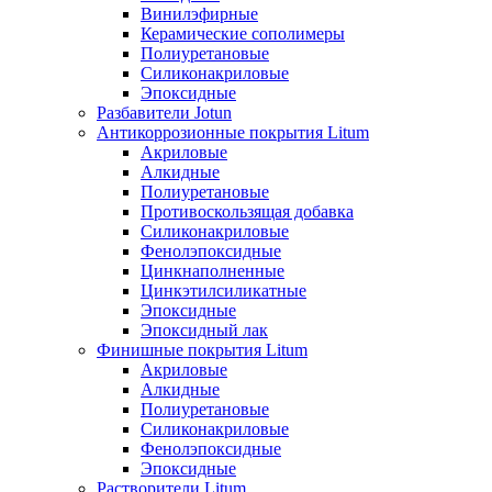
Винилэфирные
Керамические сополимеры
Полиуретановые
Силиконакриловые
Эпоксидные
Разбавители Jotun
Антикоррозионные покрытия Litum
Акриловые
Алкидные
Полиуретановые
Противоскользящая добавка
Силиконакриловые
Фенолэпоксидные
Цинкнаполненные
Цинкэтилсиликатные
Эпоксидные
Эпоксидный лак
Финишные покрытия Litum
Акриловые
Алкидные
Полиуретановые
Силиконакриловые
Фенолэпоксидные
Эпоксидные
Растворители Litum